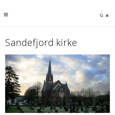
DÅP
Sandefjord kirke
KONFIRMASJON
VIGSEL
GRAVFERD
KIRKENE VÅRE
OM OSS
MISK
KIRKEKINOEN