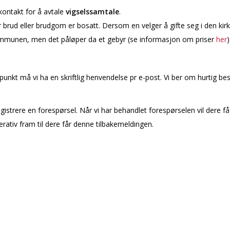
kontakt for å avtale
vigselssamtale
.
brud eller brudgom er bosatt. Dersom en velger å gifte seg i den kirke
i kommunen, men det påløper da et gebyr (se informasjon om priser
her
spunkt må vi ha en skriftlig henvendelse pr e-post. Vi ber om hurtig besk
istrere en forespørsel. Når vi har behandlet forespørselen vil dere få 
ativ fram til dere får denne tilbakemeldingen.