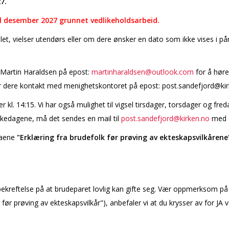
7.
il desember 2027 grunnet vedlikeholdsarbeid.
llet, vielser utendørs eller om dere ønsker en dato som ikke vises i p
Martin Haraldsen på epost:
martinharaldsen@outlook.com
for å høre
ar dere kontakt med menighetskontoret på epost: post.sandefjord@ki
ler kl. 14:15. Vi har også mulighet til vigsel tirsdager, torsdager og fr
ukedagene, må det sendes en mail til
post.sandefjord@kirken.no
med e
maene
"Erklæring fra brudefolk før prøving av ekteskapsvilkårene
bekreftelse på at brudeparet lovlig kan gifte seg. Vær oppmerksom på 
e før prøving av ekteskapsvilkår"), anbefaler vi at du krysser av for J