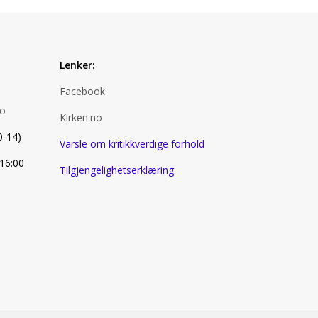
Lenker:
Facebook
no
Kirken.no
0-14)
Varsle om kritikkverdige forhold
 16:00
Tilgjengelighetserklæring