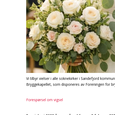
Vi tilbyr vielser i alle soknekirker i Sandefjord komm
Bryggekapellet, som disponeres av Foreningen for bry
Forespørsel om vigsel