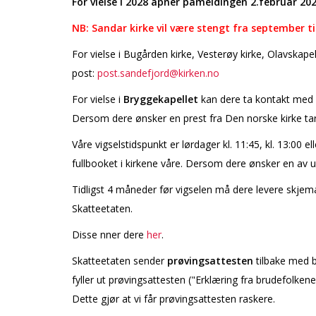
For vielse i 2028 åpner påmeldingen 2.februar 202
NB: Sandar kirke vil være stengt fra september t
For vielse i Bugården kirke, Vesterøy kirke, Olavskape
post:
post.sandefjord@kirken.no
For vielse i
Bryggekapellet
kan dere ta kontakt med 
Dersom dere ønsker en prest fra Den norske kirke t
Våre vigselstidspunkt er lørdager kl. 11:45, kl. 13:00 el
fullbooket i kirkene våre. Dersom dere ønsker en av 
Tidligst 4 måneder før vigselen må dere levere skje
Skatteetaten.
Disse finner dere
her
.
Skatteetaten sender
prøvingsattesten
tilbake med 
fyller ut prøvingsattesten ("Erklæring fra brudefolken
Dette gjør at vi får prøvingsattesten raskere.