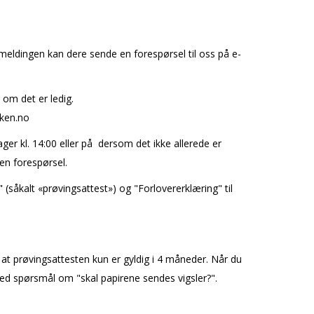
åmeldingen kan dere sende en forespørsel til oss på e-
 om det er ledig.
rken.no
edager kl. 14:00 eller på dersom det ikke allerede er
n forespørsel.
"
(såkalt «prøvingsattest») og "Forlovererklæring" til
at prøvingsattesten kun er gyldig i 4 måneder. Når du
A ved spørsmål om "skal papirene sendes vigsler?".