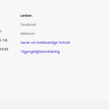
Lenker:
Facebook
no
Kirken.no
0-14)
Varsle om kritikkverdige forhold
 16:00
Tilgjengelighetserklæring