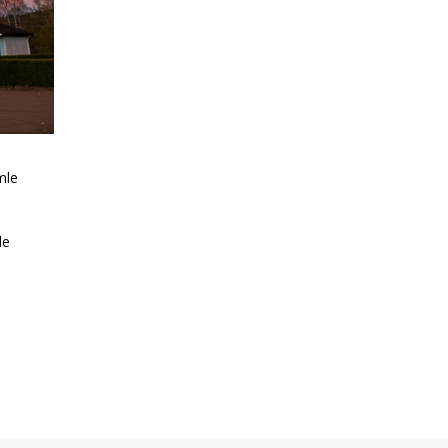
mle
le