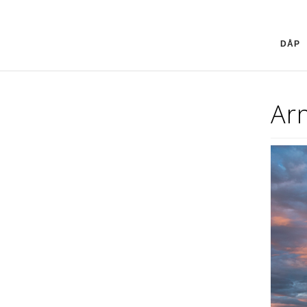
DÅP
Arn