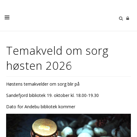
DÅP
Temakveld om sorg
KONFIRMASJON
høsten 2026
VIGSEL
GRAVFERD
Høstens temakvelder om sorg blir på
KIRKENE VÅRE
Sandefjord bibliotek 19. oktober kl. 18.00-19.30
OM OSS
Dato for Andebu bibliotek kommer
MISK
KIRKEKINOEN