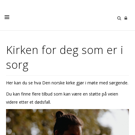
DÅP
Kirken for deg som er i
KONFIRMASJON
sorg
VIGSEL
GRAVFERD
Her kan du se hva Den norske kirke gjør i møte med sørgende.
KIRKENE VÅRE
Du kan finne flere tilbud som kan være en støtte på veien
OM OSS
videre etter et dødsfall.
MISK
KIRKEKINOEN